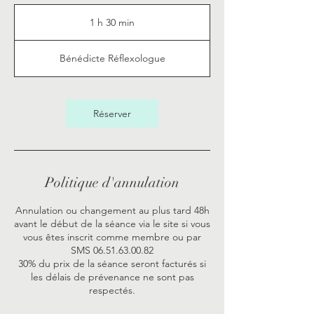
1 h 30 min
1
3
0
Bénédicte Réflexologue
m
i
n
Réserver
Politique d'annulation
Annulation ou changement au plus tard 48h
avant le début de la séance via le site si vous
vous êtes inscrit comme membre ou par
SMS 06.51.63.00.82
30% du prix de la séance seront facturés si
les délais de prévenance ne sont pas
respectés.