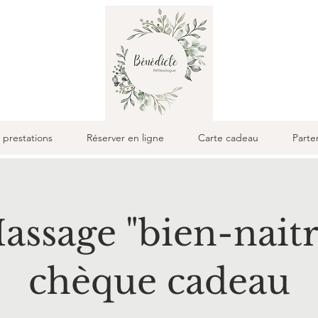
 prestations
Réserver en ligne
Carte cadeau
Parte
assage "bien-naitr
chèque cadeau