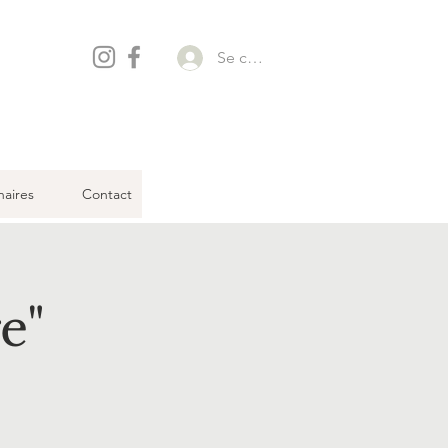
Se connecter
naires
Contact
e"