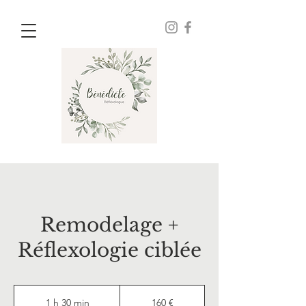
Remodelage +
Réflexologie ciblée
160
euros
1 h 30 min
1
160 €